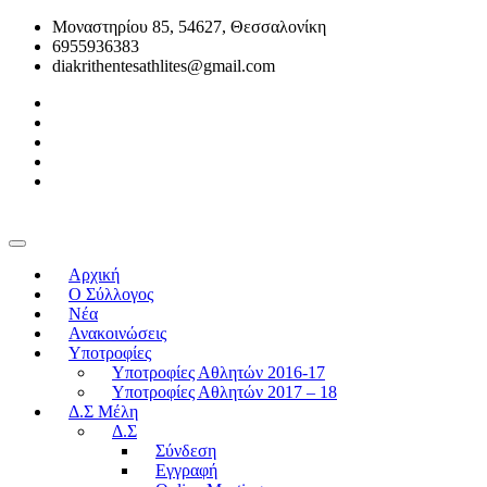
Μοναστηρίου 85, 54627, Θεσσαλονίκη
6955936383
diakrithentesathlites@gmail.com
Αρχική
O Σύλλογος
Νέα
Ανακοινώσεις
Υποτροφίες
Υποτροφίες Αθλητών 2016-17
Υποτροφίες Αθλητών 2017 – 18
Δ.Σ Μέλη
Δ.Σ
Σύνδεση
Εγγραφή