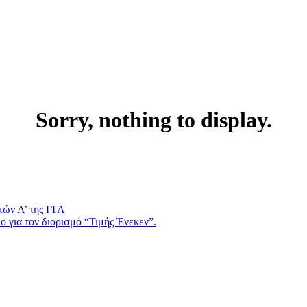
Sorry, nothing to display.
τών Α’ της ΓΓΑ
 για τον διορισμό “Τιμής Ένεκεν”.