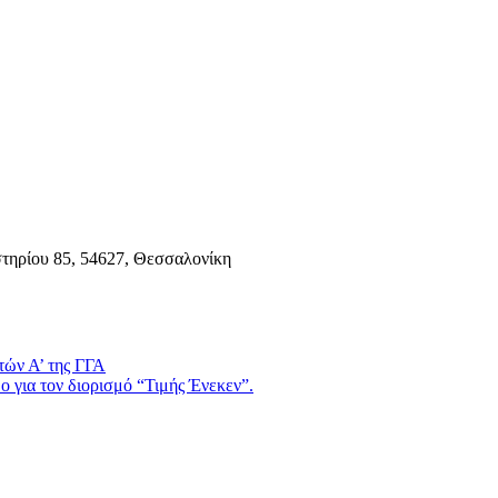
τηρίου 85, 54627, Θεσσαλονίκη
τών Α’ της ΓΓΑ
 για τον διορισμό “Τιμής Ένεκεν”.