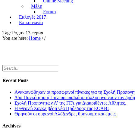
Online Meeting
Μέλη
Forum
Εκλογές 2017
Επικοινωνία
Tag:
Родня 13 серия
You are here:
Home
\ /
Recent Posts
Ανακοινώθηκαν οι προσωρινοί πίνακες για τη Σχολή Προπονη
Δύο Παγκόσμια ή Πανευρωπαϊκά μετάλλια ανοίγουν τον δρόμο
Σχολή Προπονητών Α’ της ΓΓΑ για Διακριθέντες Αθλητές.
Η Θεανώ Ζαγκλιβέρη νέα Πρόεδρος της ΕΟΑΒ!
Θρηνούν οι ουρανοί Αλέξανδρε, θρηνούμε και εμείς.
Archives