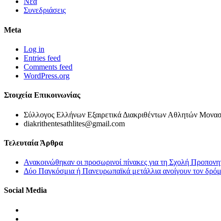
Νέα
Συνεδριάσεις
Meta
Log in
Entries feed
Comments feed
WordPress.org
Στοιχεία Επικοινωνίας
Σύλλογος Ελλήνων Εξαιρετικά Διακριθέντων Αθλητών Μονασ
diakrithentesathlites@gmail.com
Τελευταία Άρθρα
Ανακοινώθηκαν οι προσωρινοί πίνακες για τη Σχολή Προπονη
Δύο Παγκόσμια ή Πανευρωπαϊκά μετάλλια ανοίγουν τον δρόμο
Social Media