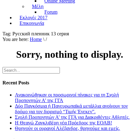
Online Meeting
Μέλη
Forum
Εκλογές 2017
Επικοινωνία
Tag:
Русский пленник 13 серия
You are here:
Home
\ /
Sorry, nothing to display.
Recent Posts
Ανακοινώθηκαν οι προσωρινοί πίνακες για τη Σχολή
Προπονητών Α’ της ΓΓΑ
Δύο Παγκόσμια ή Πανευρωπαϊκά μετάλλια ανοίγουν τον
δρόμο για τον διορισμό “Τιμής Ένεκεν”.
Σχολή Προπονητών Α’ της ΓΓΑ για Διακριθέντες Αθλητές.
Η Θεανώ Ζαγκλιβέρη νέα Πρόεδρος της ΕΟΑΒ!
Θρηνούν οι ουρανοί Αλέξανδρε, θρηνούμε και εμείς.