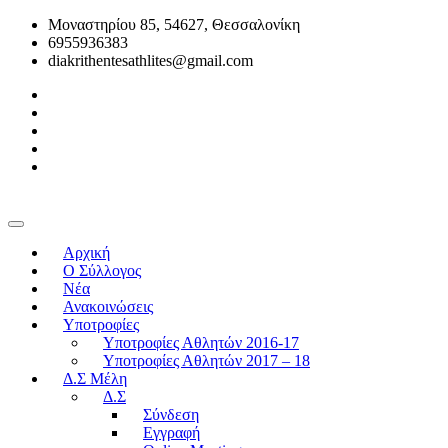
Μοναστηρίου 85, 54627, Θεσσαλονίκη
6955936383
diakrithentesathlites@gmail.com
Αρχική
O Σύλλογος
Νέα
Ανακοινώσεις
Υποτροφίες
Υποτροφίες Αθλητών 2016-17
Υποτροφίες Αθλητών 2017 – 18
Δ.Σ Μέλη
Δ.Σ
Σύνδεση
Εγγραφή