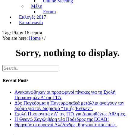
Online Meeting
Μέλη
Forum
Εκλογές 2017
Επικοινωνία
Tag:
Рiдня 16 серия
You are here:
Home
\ /
Sorry, nothing to display.
Recent Posts
Ανακοινώθηκαν οι προσωρινοί πίνακες για τη Σχολή
Προπονητών Α’ της ΓΓΑ
Δύο Παγκόσμια ή Πανευρωπαϊκά μετάλλια ανοίγουν τον
δρόμο για τον διορισμό “Τιμής Ένεκεν”.
Σχολή Προπονητών Α’ της ΓΓΑ για Διακριθέντες Αθλητές.
Η Θεανώ Ζαγκλιβέρη νέα Πρόεδρος της ΕΟΑΒ!
Θρηνούν οι ουρανοί Αλέξανδρε, θρηνούμε και εμείς.