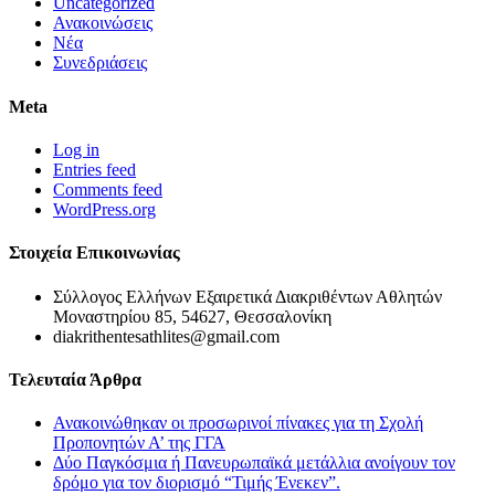
Uncategorized
Ανακοινώσεις
Νέα
Συνεδριάσεις
Meta
Log in
Entries feed
Comments feed
WordPress.org
Στοιχεία Επικοινωνίας
Σύλλογος Ελλήνων Εξαιρετικά Διακριθέντων Αθλητών
Μοναστηρίου 85, 54627, Θεσσαλονίκη
diakrithentesathlites@gmail.com
Τελευταία Άρθρα
Ανακοινώθηκαν οι προσωρινοί πίνακες για τη Σχολή
Προπονητών Α’ της ΓΓΑ
Δύο Παγκόσμια ή Πανευρωπαϊκά μετάλλια ανοίγουν τον
δρόμο για τον διορισμό “Τιμής Ένεκεν”.