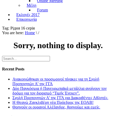
Online Meeting
Μέλη
Forum
Εκλογές 2017
Επικοινωνία
Tag:
Рiдня 16 серiя
You are here:
Home
\ /
Sorry, nothing to display.
Recent Posts
Ανακοινώθηκαν οι προσωρινοί πίνακες για τη Σχολή
Προπονητών Α’ της ΓΓΑ
Δύο Παγκόσμια ή Πανευρωπαϊκά μετάλλια ανοίγουν τον
δρόμο για τον διορισμό “Τιμής Ένεκεν”.
Σχολή Προπονητών Α’ της ΓΓΑ για Διακριθέντες Αθλητές.
Η Θεανώ Ζαγκλιβέρη νέα Πρόεδρος της ΕΟΑΒ!
Θρηνούν οι ουρανοί Αλέξανδρε, θρηνούμε και εμείς.