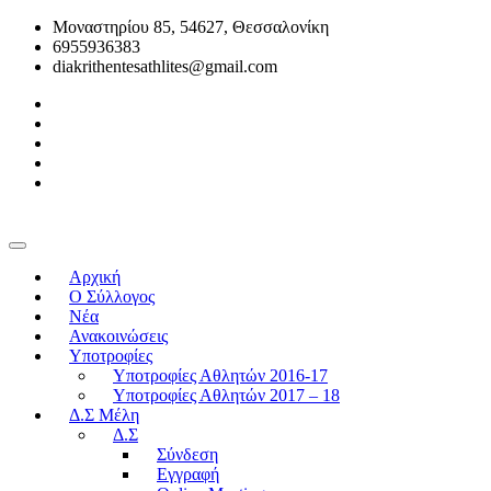
Μοναστηρίου 85, 54627, Θεσσαλονίκη
6955936383
diakrithentesathlites@gmail.com
Αρχική
O Σύλλογος
Νέα
Ανακοινώσεις
Υποτροφίες
Υποτροφίες Αθλητών 2016-17
Υποτροφίες Αθλητών 2017 – 18
Δ.Σ Μέλη
Δ.Σ
Σύνδεση
Εγγραφή