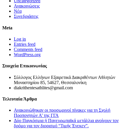
Uncategorized
Ανακοινώσεις
Νέα
Συνεδριάσεις
Meta
Log in
Entries feed
Comments feed
WordPress.org
Στοιχεία Επικοινωνίας
Σύλλογος Ελλήνων Εξαιρετικά Διακριθέντων Αθλητών
Μοναστηρίου 85, 54627, Θεσσαλονίκη
diakrithentesathlites@gmail.com
Τελευταία Άρθρα
Ανακοινώθηκαν οι προσωρινοί πίνακες για τη Σχολή
Προπονητών Α’ της ΓΓΑ
Δύο Παγκόσμια ή Πανευρωπαϊκά μετάλλια ανοίγουν τον
δρόμο για τον διορισμό “Τιμής Ένεκεν”.