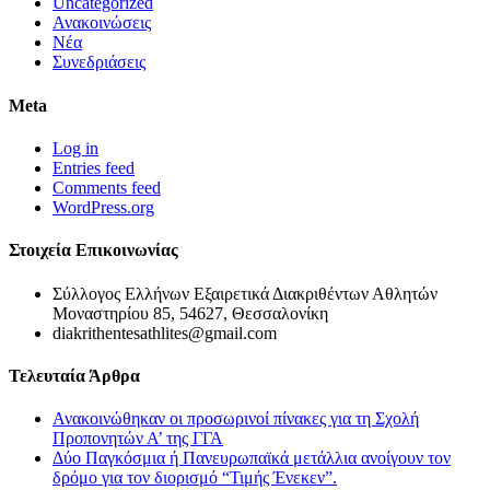
Uncategorized
Ανακοινώσεις
Νέα
Συνεδριάσεις
Meta
Log in
Entries feed
Comments feed
WordPress.org
Στοιχεία Επικοινωνίας
Σύλλογος Ελλήνων Εξαιρετικά Διακριθέντων Αθλητών
Μοναστηρίου 85, 54627, Θεσσαλονίκη
diakrithentesathlites@gmail.com
Τελευταία Άρθρα
Ανακοινώθηκαν οι προσωρινοί πίνακες για τη Σχολή
Προπονητών Α’ της ΓΓΑ
Δύο Παγκόσμια ή Πανευρωπαϊκά μετάλλια ανοίγουν τον
δρόμο για τον διορισμό “Τιμής Ένεκεν”.