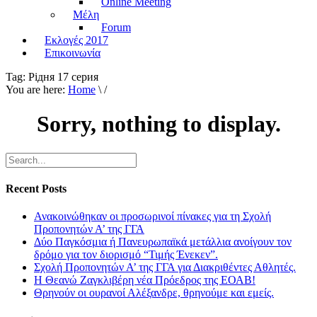
Online Meeting
Μέλη
Forum
Εκλογές 2017
Επικοινωνία
Tag:
Рiдня 17 серия
You are here:
Home
\ /
Sorry, nothing to display.
Recent Posts
Ανακοινώθηκαν οι προσωρινοί πίνακες για τη Σχολή
Προπονητών Α’ της ΓΓΑ
Δύο Παγκόσμια ή Πανευρωπαϊκά μετάλλια ανοίγουν τον
δρόμο για τον διορισμό “Τιμής Ένεκεν”.
Σχολή Προπονητών Α’ της ΓΓΑ για Διακριθέντες Αθλητές.
Η Θεανώ Ζαγκλιβέρη νέα Πρόεδρος της ΕΟΑΒ!
Θρηνούν οι ουρανοί Αλέξανδρε, θρηνούμε και εμείς.