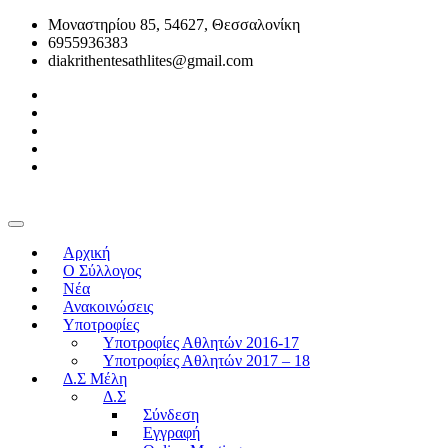
Μοναστηρίου 85, 54627, Θεσσαλονίκη
6955936383
diakrithentesathlites@gmail.com
Αρχική
O Σύλλογος
Νέα
Ανακοινώσεις
Υποτροφίες
Υποτροφίες Αθλητών 2016-17
Υποτροφίες Αθλητών 2017 – 18
Δ.Σ Μέλη
Δ.Σ
Σύνδεση
Εγγραφή