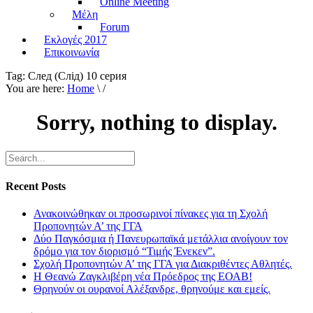
Online Meeting
Μέλη
Forum
Εκλογές 2017
Επικοινωνία
Tag:
След (Слiд) 10 серия
You are here:
Home
\ /
Sorry, nothing to display.
Recent Posts
Ανακοινώθηκαν οι προσωρινοί πίνακες για τη Σχολή
Προπονητών Α’ της ΓΓΑ
Δύο Παγκόσμια ή Πανευρωπαϊκά μετάλλια ανοίγουν τον
δρόμο για τον διορισμό “Τιμής Ένεκεν”.
Σχολή Προπονητών Α’ της ΓΓΑ για Διακριθέντες Αθλητές.
Η Θεανώ Ζαγκλιβέρη νέα Πρόεδρος της ΕΟΑΒ!
Θρηνούν οι ουρανοί Αλέξανδρε, θρηνούμε και εμείς.