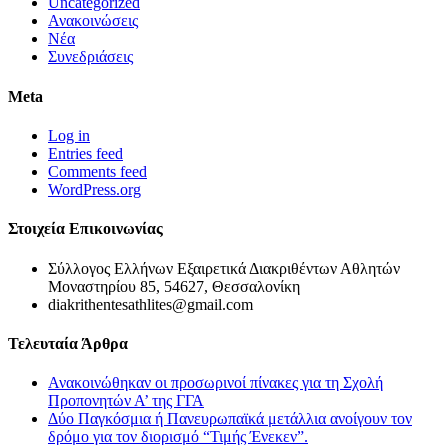
Uncategorized
Ανακοινώσεις
Νέα
Συνεδριάσεις
Meta
Log in
Entries feed
Comments feed
WordPress.org
Στοιχεία Επικοινωνίας
Σύλλογος Ελλήνων Εξαιρετικά Διακριθέντων Αθλητών
Μοναστηρίου 85, 54627, Θεσσαλονίκη
diakrithentesathlites@gmail.com
Τελευταία Άρθρα
Ανακοινώθηκαν οι προσωρινοί πίνακες για τη Σχολή
Προπονητών Α’ της ΓΓΑ
Δύο Παγκόσμια ή Πανευρωπαϊκά μετάλλια ανοίγουν τον
δρόμο για τον διορισμό “Τιμής Ένεκεν”.