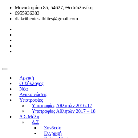
Μοναστηρίου 85, 54627, Θεσσαλονίκη
6955936383
diakrithentesathlites@gmail.com
Αρχική
O Σύλλογος
Νέα
Ανακοινώσεις
Υποτροφίες
Υποτροφίες Αθλητών 2016-17
Υποτροφίες Αθλητών 2017 – 18
Δ.Σ Μέλη
Δ.Σ
Σύνδεση
Εγγραφή