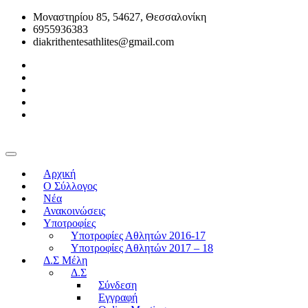
Μοναστηρίου 85, 54627, Θεσσαλονίκη
6955936383
diakrithentesathlites@gmail.com
Αρχική
O Σύλλογος
Νέα
Ανακοινώσεις
Υποτροφίες
Υποτροφίες Αθλητών 2016-17
Υποτροφίες Αθλητών 2017 – 18
Δ.Σ Μέλη
Δ.Σ
Σύνδεση
Εγγραφή