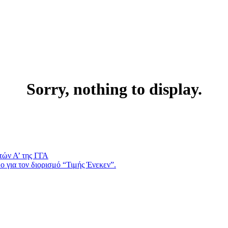
Sorry, nothing to display.
τών Α’ της ΓΓΑ
 για τον διορισμό “Τιμής Ένεκεν”.