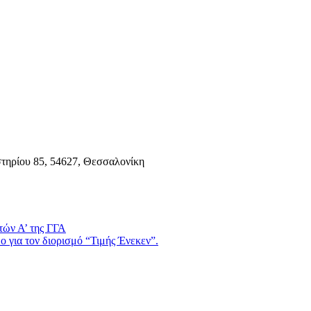
τηρίου 85, 54627, Θεσσαλονίκη
τών Α’ της ΓΓΑ
 για τον διορισμό “Τιμής Ένεκεν”.