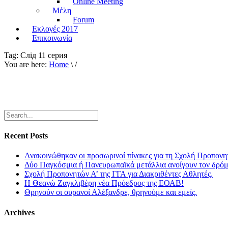
Online Meeting
Μέλη
Forum
Εκλογές 2017
Επικοινωνία
Tag:
Слiд 11 серия
You are here:
Home
\ /
Recent Posts
Ανακοινώθηκαν οι προσωρινοί πίνακες για τη Σχολή Προπονη
Δύο Παγκόσμια ή Πανευρωπαϊκά μετάλλια ανοίγουν τον δρόμο
Σχολή Προπονητών Α’ της ΓΓΑ για Διακριθέντες Αθλητές.
Η Θεανώ Ζαγκλιβέρη νέα Πρόεδρος της ΕΟΑΒ!
Θρηνούν οι ουρανοί Αλέξανδρε, θρηνούμε και εμείς.
Archives