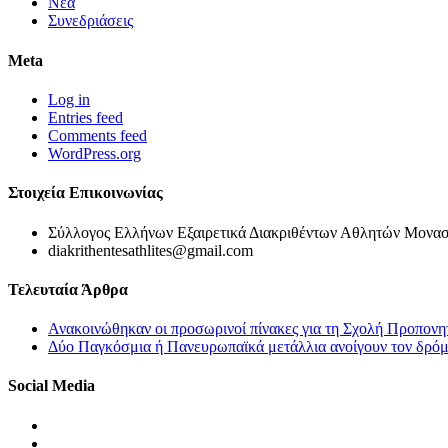
Νέα
Συνεδριάσεις
Meta
Log in
Entries feed
Comments feed
WordPress.org
Στοιχεία Επικοινωνίας
Σύλλογος Ελλήνων Εξαιρετικά Διακριθέντων Αθλητών Μονασ
diakrithentesathlites@gmail.com
Τελευταία Άρθρα
Ανακοινώθηκαν οι προσωρινοί πίνακες για τη Σχολή Προπονη
Δύο Παγκόσμια ή Πανευρωπαϊκά μετάλλια ανοίγουν τον δρόμο
Social Media