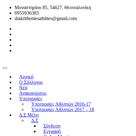
Μοναστηρίου 85, 54627, Θεσσαλονίκη
6955936383
diakrithentesathlites@gmail.com
Αρχική
O Σύλλογος
Νέα
Ανακοινώσεις
Υποτροφίες
Υποτροφίες Αθλητών 2016-17
Υποτροφίες Αθλητών 2017 – 18
Δ.Σ Μέλη
Δ.Σ
Σύνδεση
Εγγραφή