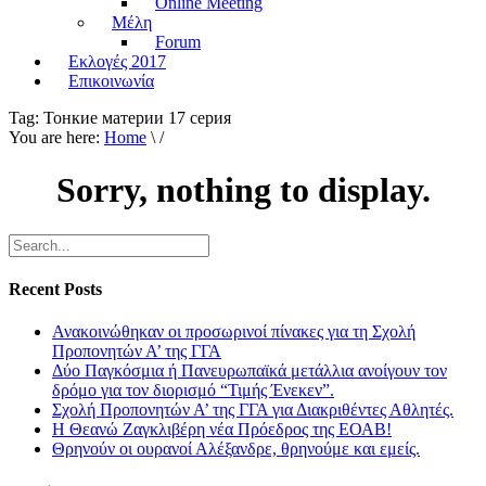
Online Meeting
Μέλη
Forum
Εκλογές 2017
Επικοινωνία
Tag:
Тонкие материи 17 серия
You are here:
Home
\ /
Sorry, nothing to display.
Recent Posts
Ανακοινώθηκαν οι προσωρινοί πίνακες για τη Σχολή
Προπονητών Α’ της ΓΓΑ
Δύο Παγκόσμια ή Πανευρωπαϊκά μετάλλια ανοίγουν τον
δρόμο για τον διορισμό “Τιμής Ένεκεν”.
Σχολή Προπονητών Α’ της ΓΓΑ για Διακριθέντες Αθλητές.
Η Θεανώ Ζαγκλιβέρη νέα Πρόεδρος της ΕΟΑΒ!
Θρηνούν οι ουρανοί Αλέξανδρε, θρηνούμε και εμείς.