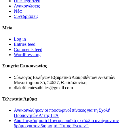
Uncategorized
Ανακοινώσεις
Νέα
Συνεδριάσεις
Meta
Log in
Entries feed
Comments feed
WordPress.org
Στοιχεία Επικοινωνίας
Σύλλογος Ελλήνων Εξαιρετικά Διακριθέντων Αθλητών
Μοναστηρίου 85, 54627, Θεσσαλονίκη
diakrithentesathlites@gmail.com
Τελευταία Άρθρα
Ανακοινώθηκαν οι προσωρινοί πίνακες για τη Σχολή
Προπονητών Α’ της ΓΓΑ
Δύο Παγκόσμια ή Πανευρωπαϊκά μετάλλια ανοίγουν τον
δρόμο για τον διορισμό “Τιμής Ένεκεν”.