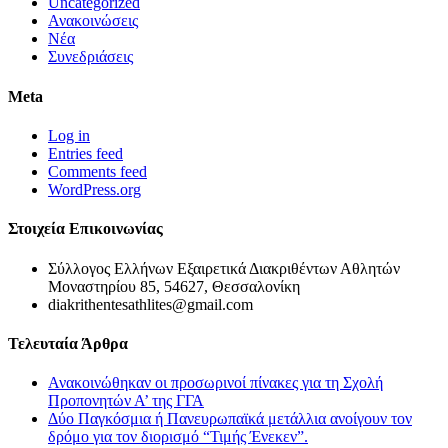
Uncategorized
Ανακοινώσεις
Νέα
Συνεδριάσεις
Meta
Log in
Entries feed
Comments feed
WordPress.org
Στοιχεία Επικοινωνίας
Σύλλογος Ελλήνων Εξαιρετικά Διακριθέντων Αθλητών
Μοναστηρίου 85, 54627, Θεσσαλονίκη
diakrithentesathlites@gmail.com
Τελευταία Άρθρα
Ανακοινώθηκαν οι προσωρινοί πίνακες για τη Σχολή
Προπονητών Α’ της ΓΓΑ
Δύο Παγκόσμια ή Πανευρωπαϊκά μετάλλια ανοίγουν τον
δρόμο για τον διορισμό “Τιμής Ένεκεν”.