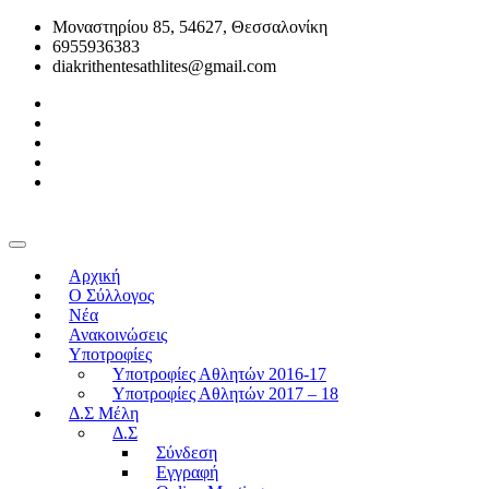
Μοναστηρίου 85, 54627, Θεσσαλονίκη
6955936383
diakrithentesathlites@gmail.com
Αρχική
O Σύλλογος
Νέα
Ανακοινώσεις
Υποτροφίες
Υποτροφίες Αθλητών 2016-17
Υποτροφίες Αθλητών 2017 – 18
Δ.Σ Μέλη
Δ.Σ
Σύνδεση
Εγγραφή