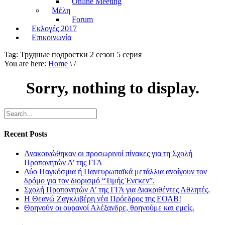
Online Meeting
Μέλη
Forum
Εκλογές 2017
Επικοινωνία
Tag:
Трудные подростки 2 сезон 5 серия
You are here:
Home
\ /
Sorry, nothing to display.
Recent Posts
Ανακοινώθηκαν οι προσωρινοί πίνακες για τη Σχολή
Προπονητών Α’ της ΓΓΑ
Δύο Παγκόσμια ή Πανευρωπαϊκά μετάλλια ανοίγουν τον
δρόμο για τον διορισμό “Τιμής Ένεκεν”.
Σχολή Προπονητών Α’ της ΓΓΑ για Διακριθέντες Αθλητές.
Η Θεανώ Ζαγκλιβέρη νέα Πρόεδρος της ΕΟΑΒ!
Θρηνούν οι ουρανοί Αλέξανδρε, θρηνούμε και εμείς.