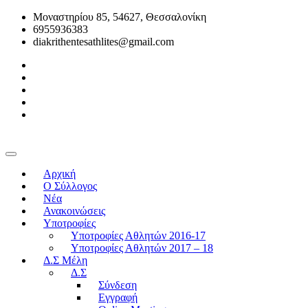
Μοναστηρίου 85, 54627, Θεσσαλονίκη
6955936383
diakrithentesathlites@gmail.com
Αρχική
O Σύλλογος
Νέα
Ανακοινώσεις
Υποτροφίες
Υποτροφίες Αθλητών 2016-17
Υποτροφίες Αθλητών 2017 – 18
Δ.Σ Μέλη
Δ.Σ
Σύνδεση
Εγγραφή