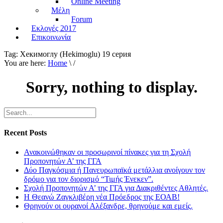
Online Meeting
Μέλη
Forum
Εκλογές 2017
Επικοινωνία
Tag:
Хекимоглу (Hekimoglu) 19 серия
You are here:
Home
\ /
Sorry, nothing to display.
Recent Posts
Ανακοινώθηκαν οι προσωρινοί πίνακες για τη Σχολή
Προπονητών Α’ της ΓΓΑ
Δύο Παγκόσμια ή Πανευρωπαϊκά μετάλλια ανοίγουν τον
δρόμο για τον διορισμό “Τιμής Ένεκεν”.
Σχολή Προπονητών Α’ της ΓΓΑ για Διακριθέντες Αθλητές.
Η Θεανώ Ζαγκλιβέρη νέα Πρόεδρος της ΕΟΑΒ!
Θρηνούν οι ουρανοί Αλέξανδρε, θρηνούμε και εμείς.