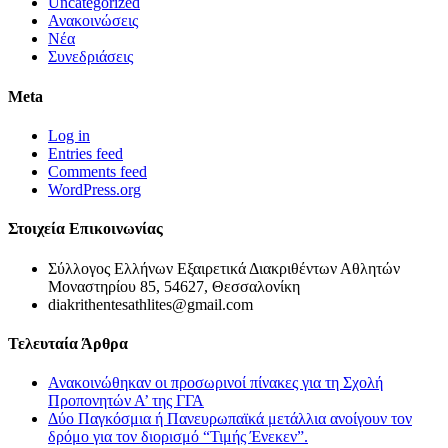
Uncategorized
Ανακοινώσεις
Νέα
Συνεδριάσεις
Meta
Log in
Entries feed
Comments feed
WordPress.org
Στοιχεία Επικοινωνίας
Σύλλογος Ελλήνων Εξαιρετικά Διακριθέντων Αθλητών
Μοναστηρίου 85, 54627, Θεσσαλονίκη
diakrithentesathlites@gmail.com
Τελευταία Άρθρα
Ανακοινώθηκαν οι προσωρινοί πίνακες για τη Σχολή
Προπονητών Α’ της ΓΓΑ
Δύο Παγκόσμια ή Πανευρωπαϊκά μετάλλια ανοίγουν τον
δρόμο για τον διορισμό “Τιμής Ένεκεν”.