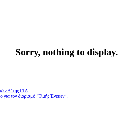
Sorry, nothing to display.
τών Α’ της ΓΓΑ
 για τον διορισμό “Τιμής Ένεκεν”.