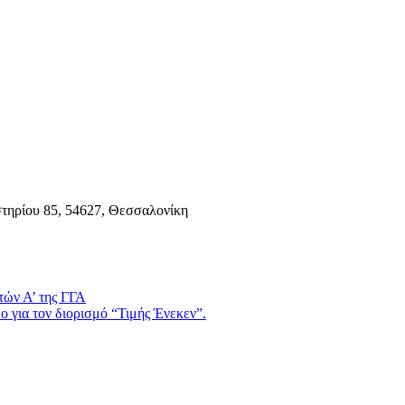
τηρίου 85, 54627, Θεσσαλονίκη
τών Α’ της ΓΓΑ
 για τον διορισμό “Τιμής Ένεκεν”.