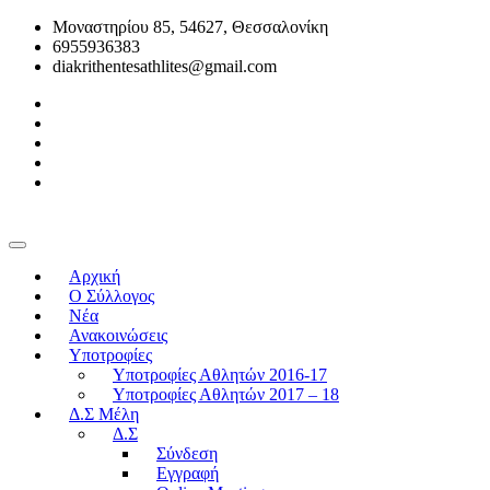
Μοναστηρίου 85, 54627, Θεσσαλονίκη
6955936383
diakrithentesathlites@gmail.com
Αρχική
O Σύλλογος
Νέα
Ανακοινώσεις
Υποτροφίες
Υποτροφίες Αθλητών 2016-17
Υποτροφίες Αθλητών 2017 – 18
Δ.Σ Μέλη
Δ.Σ
Σύνδεση
Εγγραφή