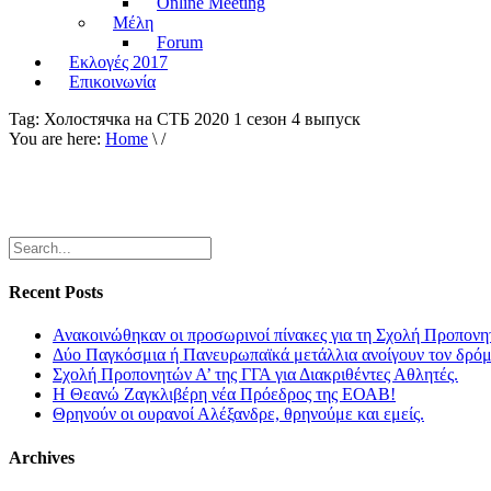
Online Meeting
Μέλη
Forum
Εκλογές 2017
Επικοινωνία
Tag:
Холостячка на СТБ 2020 1 сезон 4 выпуск
You are here:
Home
\ /
Recent Posts
Ανακοινώθηκαν οι προσωρινοί πίνακες για τη Σχολή Προπονη
Δύο Παγκόσμια ή Πανευρωπαϊκά μετάλλια ανοίγουν τον δρόμο
Σχολή Προπονητών Α’ της ΓΓΑ για Διακριθέντες Αθλητές.
Η Θεανώ Ζαγκλιβέρη νέα Πρόεδρος της ΕΟΑΒ!
Θρηνούν οι ουρανοί Αλέξανδρε, θρηνούμε και εμείς.
Archives