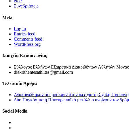
Νέα
Συνεδριάσεις
Meta
Log in
Entries feed
Comments feed
WordPress.org
Στοιχεία Επικοινωνίας
Σύλλογος Ελλήνων Εξαιρετικά Διακριθέντων Αθλητών Μονασ
diakrithentesathlites@gmail.com
Τελευταία Άρθρα
Ανακοινώθηκαν οι προσωρινοί πίνακες για τη Σχολή Προπονη
Δύο Παγκόσμια ή Πανευρωπαϊκά μετάλλια ανοίγουν τον δρόμο
Social Media