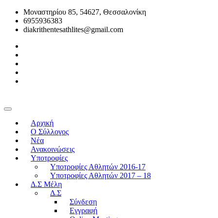
Μοναστηρίου 85, 54627, Θεσσαλονίκη
6955936383
diakrithentesathlites@gmail.com
Αρχική
O Σύλλογος
Νέα
Ανακοινώσεις
Υποτροφίες
Υποτροφίες Αθλητών 2016-17
Υποτροφίες Αθλητών 2017 – 18
Δ.Σ Μέλη
Δ.Σ
Σύνδεση
Εγγραφή