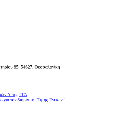
τηρίου 85, 54627, Θεσσαλονίκη
τών Α’ της ΓΓΑ
 για τον διορισμό “Τιμής Ένεκεν”.