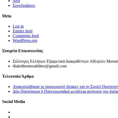
Νέα
Συνεδριάσεις
Meta
Log in
Entries feed
Comments feed
WordPress.org
Στοιχεία Επικοινωνίας
Σύλλογος Ελλήνων Εξαιρετικά Διακριθέντων Αθλητών Μονασ
diakrithentesathlites@gmail.com
Τελευταία Άρθρα
Ανακοινώθηκαν οι προσωρινοί πίνακες για τη Σχολή Προπονη
Δύο Παγκόσμια ή Πανευρωπαϊκά μετάλλια ανοίγουν τον δρόμο
Social Media