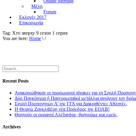
Online Meeting
Μέλη
Forum
Εκλογές 2017
Επικοινωνία
Tag:
Хто зверху 9 сезон 1 серия
You are here:
Home
\ /
Recent Posts
Ανακοινώθηκαν οι προσωρινοί πίνακες για τη Σχολή Προπονη
Δύο Παγκόσμια ή Πανευρωπαϊκά μετάλλια ανοίγουν τον δρόμο
Σχολή Προπονητών Α’ της ΓΓΑ για Διακριθέντες Αθλητές.
Η Θεανώ Ζαγκλιβέρη νέα Πρόεδρος της ΕΟΑΒ!
Θρηνούν οι ουρανοί Αλέξανδρε, θρηνούμε και εμείς.
Archives