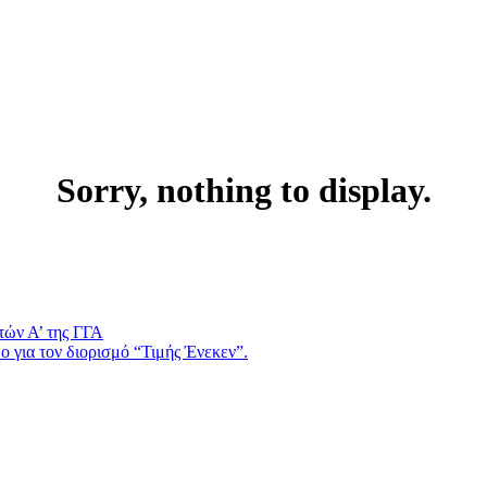
Sorry, nothing to display.
τών Α’ της ΓΓΑ
 για τον διορισμό “Τιμής Ένεκεν”.