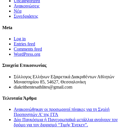
Uncategorized
Ανακοινώσεις
Νέα
Συνεδριάσεις
Meta
Log in
Entries feed
Comments feed
WordPress.org
Στοιχεία Επικοινωνίας
Σύλλογος Ελλήνων Εξαιρετικά Διακριθέντων Αθλητών
Μοναστηρίου 85, 54627, Θεσσαλονίκη
diakrithentesathlites@gmail.com
Τελευταία Άρθρα
Ανακοινώθηκαν οι προσωρινοί πίνακες για τη Σχολή
Προπονητών Α’ της ΓΓΑ
Δύο Παγκόσμια ή Πανευρωπαϊκά μετάλλια ανοίγουν τον
δρόμο για τον διορισμό “Τιμής Ένεκεν”.