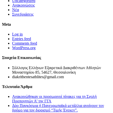
Uncategorized
Ανακοινώσεις
Νέα
Συνεδριάσεις
Meta
Log in
Entries feed
Comments feed
WordPress.org
Στοιχεία Επικοινωνίας
Σύλλογος Ελλήνων Εξαιρετικά Διακριθέντων Αθλητών
Μοναστηρίου 85, 54627, Θεσσαλονίκη
diakrithentesathlites@gmail.com
Τελευταία Άρθρα
Ανακοινώθηκαν οι προσωρινοί πίνακες για τη Σχολή
Προπονητών Α’ της ΓΓΑ
Δύο Παγκόσμια ή Πανευρωπαϊκά μετάλλια ανοίγουν τον
δρόμο για τον διορισμό “Τιμής Ένεκεν”.