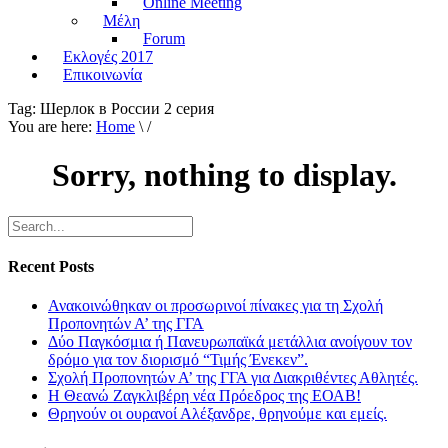
Online Meeting
Μέλη
Forum
Εκλογές 2017
Επικοινωνία
Tag:
Шерлок в России 2 серия
You are here:
Home
\ /
Sorry, nothing to display.
Recent Posts
Ανακοινώθηκαν οι προσωρινοί πίνακες για τη Σχολή
Προπονητών Α’ της ΓΓΑ
Δύο Παγκόσμια ή Πανευρωπαϊκά μετάλλια ανοίγουν τον
δρόμο για τον διορισμό “Τιμής Ένεκεν”.
Σχολή Προπονητών Α’ της ΓΓΑ για Διακριθέντες Αθλητές.
Η Θεανώ Ζαγκλιβέρη νέα Πρόεδρος της ΕΟΑΒ!
Θρηνούν οι ουρανοί Αλέξανδρε, θρηνούμε και εμείς.