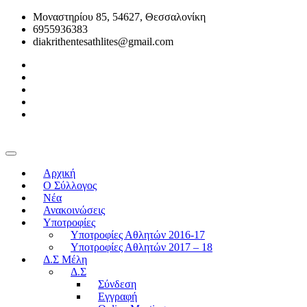
Μοναστηρίου 85, 54627, Θεσσαλονίκη
6955936383
diakrithentesathlites@gmail.com
Αρχική
O Σύλλογος
Νέα
Ανακοινώσεις
Υποτροφίες
Υποτροφίες Αθλητών 2016-17
Υποτροφίες Αθλητών 2017 – 18
Δ.Σ Μέλη
Δ.Σ
Σύνδεση
Εγγραφή