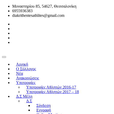
Μοναστηρίου 85, 54627, Θεσσαλονίκη
6955936383
diakrithentesathlites@gmail.com
Αρχική
O Σύλλογος
Νέα
Ανακοινώσεις
Υποτροφίες
Υποτροφίες Αθλητών 2016-17
Υποτροφίες Αθλητών 2017 – 18
Δ.Σ Μέλη
Δ.Σ
Σύνδεση
Εγγραφή