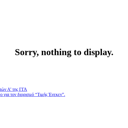
Sorry, nothing to display.
τών Α’ της ΓΓΑ
 για τον διορισμό “Τιμής Ένεκεν”.