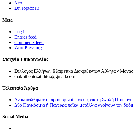
Νέα
Συνεδριάσεις
Meta
Log in
Entries feed
Comments feed
WordPress.org
Στοιχεία Επικοινωνίας
Σύλλογος Ελλήνων Εξαιρετικά Διακριθέντων Αθλητών Μονασ
diakrithentesathlites@gmail.com
Τελευταία Άρθρα
Ανακοινώθηκαν οι προσωρινοί πίνακες για τη Σχολή Προπονη
Δύο Παγκόσμια ή Πανευρωπαϊκά μετάλλια ανοίγουν τον δρόμο
Social Media