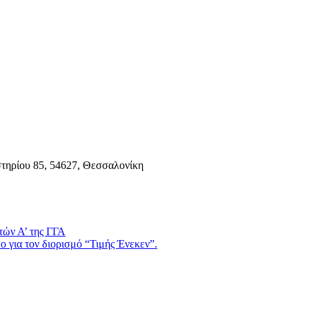
τηρίου 85, 54627, Θεσσαλονίκη
τών Α’ της ΓΓΑ
 για τον διορισμό “Τιμής Ένεκεν”.