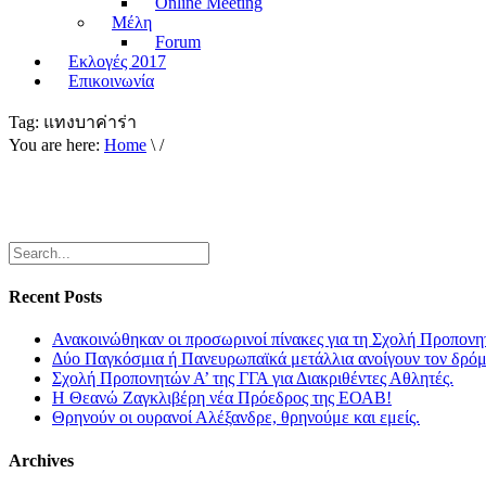
Online Meeting
Μέλη
Forum
Εκλογές 2017
Επικοινωνία
Tag:
แทงบาค่าร่า
You are here:
Home
\ /
Recent Posts
Ανακοινώθηκαν οι προσωρινοί πίνακες για τη Σχολή Προπονη
Δύο Παγκόσμια ή Πανευρωπαϊκά μετάλλια ανοίγουν τον δρόμο
Σχολή Προπονητών Α’ της ΓΓΑ για Διακριθέντες Αθλητές.
Η Θεανώ Ζαγκλιβέρη νέα Πρόεδρος της ΕΟΑΒ!
Θρηνούν οι ουρανοί Αλέξανδρε, θρηνούμε και εμείς.
Archives