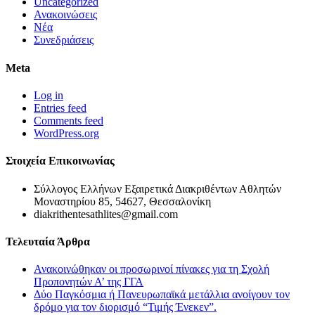
Uncategorized
Ανακοινώσεις
Νέα
Συνεδριάσεις
Meta
Log in
Entries feed
Comments feed
WordPress.org
Στοιχεία Επικοινωνίας
Σύλλογος Ελλήνων Εξαιρετικά Διακριθέντων Αθλητών
Μοναστηρίου 85, 54627, Θεσσαλονίκη
diakrithentesathlites@gmail.com
Τελευταία Άρθρα
Ανακοινώθηκαν οι προσωρινοί πίνακες για τη Σχολή
Προπονητών Α’ της ΓΓΑ
Δύο Παγκόσμια ή Πανευρωπαϊκά μετάλλια ανοίγουν τον
δρόμο για τον διορισμό “Τιμής Ένεκεν”.