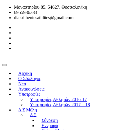
Μοναστηρίου 85, 54627, Θεσσαλονίκη
6955936383
diakrithentesathlites@gmail.com
Αρχική
O Σύλλογος
Νέα
Ανακοινώσεις
Υποτροφίες
Υποτροφίες Αθλητών 2016-17
Υποτροφίες Αθλητών 2017 – 18
Δ.Σ Μέλη
Δ.Σ
Σύνδεση
Εγγραφή