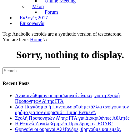
Online Meeting
Μέλη
Forum
Εκλογές 2017
Επικοινωνία
Tag:
Anabolic steroids are a synthetic version of testosterone.
You are here:
Home
\ /
Sorry, nothing to display.
Recent Posts
Ανακοινώθηκαν οι προσωρινοί πίνακες για τη Σχολή
Προπονητών Α’ της ΓΓΑ
Δύο Παγκόσμια ή Πανευρωπαϊκά μετάλλια ανοίγουν τον
δρόμο για τον διορισμό “Τιμής Ένεκεν”.
Σχολή Προπονητών Α’ της ΓΓΑ για Διακριθέντες Αθλητές.
Η Θεανώ Ζαγκλιβέρη νέα Πρόεδρος της ΕΟΑΒ!
Θρηνούν οι ουρανοί Αλέξανδρε, θρηνούμε και εμείς.