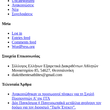
Uncategorized
Ανακοινώσεις
Νέα
Συνεδριάσεις
Meta
Log in
Entries feed
Comments feed
WordPress.org
Στοιχεία Επικοινωνίας
Σύλλογος Ελλήνων Εξαιρετικά Διακριθέντων Αθλητών
Μοναστηρίου 85, 54627, Θεσσαλονίκη
diakrithentesathlites@gmail.com
Τελευταία Άρθρα
Ανακοινώθηκαν οι προσωρινοί πίνακες για τη Σχολή
Προπονητών Α’ της ΓΓΑ
Δύο Παγκόσμια ή Πανευρωπαϊκά μετάλλια ανοίγουν τον
δρόμο για τον διορισμό “Τιμής Ένεκεν”.