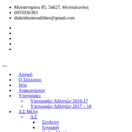
Μοναστηρίου 85, 54627, Θεσσαλονίκη
6955936383
diakrithentesathlites@gmail.com
Αρχική
O Σύλλογος
Νέα
Ανακοινώσεις
Υποτροφίες
Υποτροφίες Αθλητών 2016-17
Υποτροφίες Αθλητών 2017 – 18
Δ.Σ Μέλη
Δ.Σ
Σύνδεση
Εγγραφή