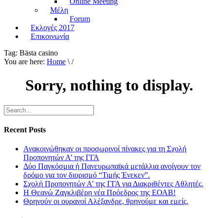
Online Meeting
Μέλη
Forum
Εκλογές 2017
Επικοινωνία
Tag:
Bästa casino
You are here:
Home
\ /
Sorry, nothing to display.
Recent Posts
Ανακοινώθηκαν οι προσωρινοί πίνακες για τη Σχολή
Προπονητών Α’ της ΓΓΑ
Δύο Παγκόσμια ή Πανευρωπαϊκά μετάλλια ανοίγουν τον
δρόμο για τον διορισμό “Τιμής Ένεκεν”.
Σχολή Προπονητών Α’ της ΓΓΑ για Διακριθέντες Αθλητές.
Η Θεανώ Ζαγκλιβέρη νέα Πρόεδρος της ΕΟΑΒ!
Θρηνούν οι ουρανοί Αλέξανδρε, θρηνούμε και εμείς.