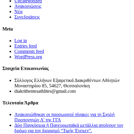
Uncategorized
Ανακοινώσεις
Νέα
Συνεδριάσεις
Meta
Log in
Entries feed
Comments feed
WordPress.org
Στοιχεία Επικοινωνίας
Σύλλογος Ελλήνων Εξαιρετικά Διακριθέντων Αθλητών
Μοναστηρίου 85, 54627, Θεσσαλονίκη
diakrithentesathlites@gmail.com
Τελευταία Άρθρα
Ανακοινώθηκαν οι προσωρινοί πίνακες για τη Σχολή
Προπονητών Α’ της ΓΓΑ
Δύο Παγκόσμια ή Πανευρωπαϊκά μετάλλια ανοίγουν τον
δρόμο για τον διορισμό “Τιμής Ένεκεν”.