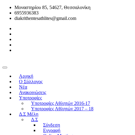
Μοναστηρίου 85, 54627, Θεσσαλονίκη
6955936383
diakrithentesathlites@gmail.com
Αρχική
O Σύλλογος
Νέα
Ανακοινώσεις
Υποτροφίες
Υποτροφίες Αθλητών 2016-17
Υποτροφίες Αθλητών 2017 – 18
Δ.Σ Μέλη
Δ.Σ
Σύνδεση
Εγγραφή