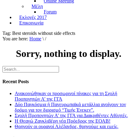
Online Meeting
Μέλη
Forum
Εκλογές 2017
Επικοινωνία
Tag:
Best steroids without side effects
You are here:
Home
\ /
Sorry, nothing to display.
Recent Posts
Ανακοινώθηκαν οι προσωρινοί πίνακες για τη Σχολή
Προπονητών Α’ της ΓΓΑ
Δύο Παγκόσμια ή Πανευρωπαϊκά μετάλλια ανοίγουν τον
δρόμο για τον διορισμό “Τιμής Ένεκεν”.
Σχολή Προπονητών Α’ της ΓΓΑ για Διακριθέντες Αθλητές.
Η Θεανώ Ζαγκλιβέρη νέα Πρόεδρος της ΕΟΑΒ!
Θρηνούν οι ουρανοί Αλέξανδρε, θρηνούμε και εμείς.