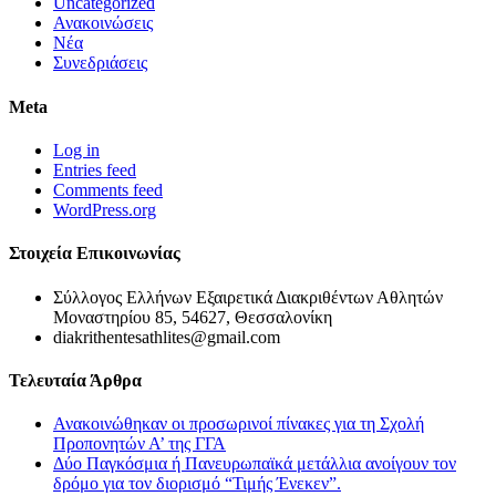
Uncategorized
Ανακοινώσεις
Νέα
Συνεδριάσεις
Meta
Log in
Entries feed
Comments feed
WordPress.org
Στοιχεία Επικοινωνίας
Σύλλογος Ελλήνων Εξαιρετικά Διακριθέντων Αθλητών
Μοναστηρίου 85, 54627, Θεσσαλονίκη
diakrithentesathlites@gmail.com
Τελευταία Άρθρα
Ανακοινώθηκαν οι προσωρινοί πίνακες για τη Σχολή
Προπονητών Α’ της ΓΓΑ
Δύο Παγκόσμια ή Πανευρωπαϊκά μετάλλια ανοίγουν τον
δρόμο για τον διορισμό “Τιμής Ένεκεν”.