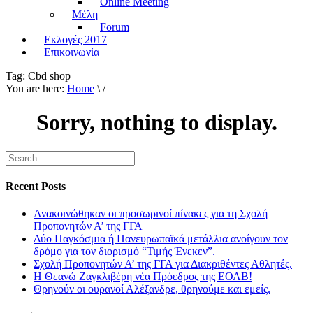
Online Meeting
Μέλη
Forum
Εκλογές 2017
Επικοινωνία
Tag:
Cbd shop
You are here:
Home
\ /
Sorry, nothing to display.
Recent Posts
Ανακοινώθηκαν οι προσωρινοί πίνακες για τη Σχολή
Προπονητών Α’ της ΓΓΑ
Δύο Παγκόσμια ή Πανευρωπαϊκά μετάλλια ανοίγουν τον
δρόμο για τον διορισμό “Τιμής Ένεκεν”.
Σχολή Προπονητών Α’ της ΓΓΑ για Διακριθέντες Αθλητές.
Η Θεανώ Ζαγκλιβέρη νέα Πρόεδρος της ΕΟΑΒ!
Θρηνούν οι ουρανοί Αλέξανδρε, θρηνούμε και εμείς.