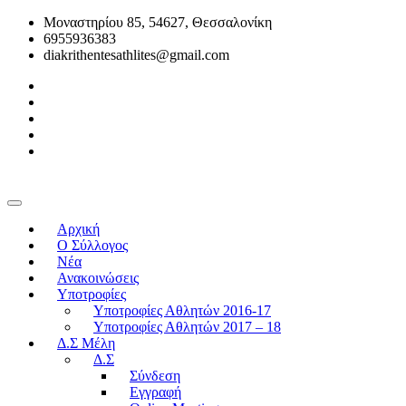
Μοναστηρίου 85, 54627, Θεσσαλονίκη
6955936383
diakrithentesathlites@gmail.com
Αρχική
O Σύλλογος
Νέα
Ανακοινώσεις
Υποτροφίες
Υποτροφίες Αθλητών 2016-17
Υποτροφίες Αθλητών 2017 – 18
Δ.Σ Μέλη
Δ.Σ
Σύνδεση
Εγγραφή