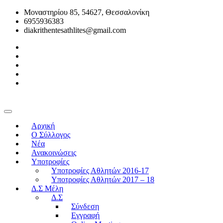
Μοναστηρίου 85, 54627, Θεσσαλονίκη
6955936383
diakrithentesathlites@gmail.com
Αρχική
O Σύλλογος
Νέα
Ανακοινώσεις
Υποτροφίες
Υποτροφίες Αθλητών 2016-17
Υποτροφίες Αθλητών 2017 – 18
Δ.Σ Μέλη
Δ.Σ
Σύνδεση
Εγγραφή