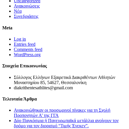
Uncategorized
Ανακοινώσεις
Νέα
Συνεδριάσεις
Meta
Log in
Entries feed
Comments feed
WordPress.org
Στοιχεία Επικοινωνίας
Σύλλογος Ελλήνων Εξαιρετικά Διακριθέντων Αθλητών
Μοναστηρίου 85, 54627, Θεσσαλονίκη
diakrithentesathlites@gmail.com
Τελευταία Άρθρα
Ανακοινώθηκαν οι προσωρινοί πίνακες για τη Σχολή
Προπονητών Α’ της ΓΓΑ
Δύο Παγκόσμια ή Πανευρωπαϊκά μετάλλια ανοίγουν τον
δρόμο για τον διορισμό “Τιμής Ένεκεν”.