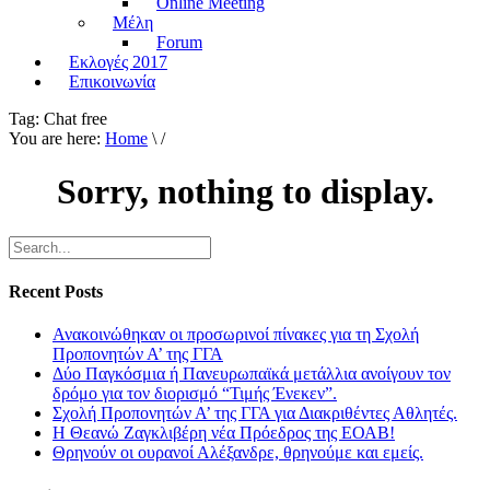
Online Meeting
Μέλη
Forum
Εκλογές 2017
Επικοινωνία
Tag:
Chat free
You are here:
Home
\ /
Sorry, nothing to display.
Recent Posts
Ανακοινώθηκαν οι προσωρινοί πίνακες για τη Σχολή
Προπονητών Α’ της ΓΓΑ
Δύο Παγκόσμια ή Πανευρωπαϊκά μετάλλια ανοίγουν τον
δρόμο για τον διορισμό “Τιμής Ένεκεν”.
Σχολή Προπονητών Α’ της ΓΓΑ για Διακριθέντες Αθλητές.
Η Θεανώ Ζαγκλιβέρη νέα Πρόεδρος της ΕΟΑΒ!
Θρηνούν οι ουρανοί Αλέξανδρε, θρηνούμε και εμείς.