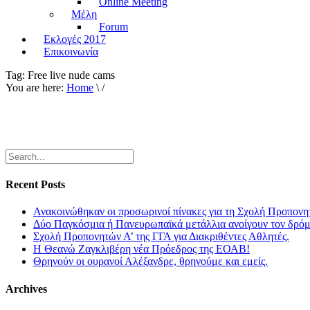
Online Meeting
Μέλη
Forum
Εκλογές 2017
Επικοινωνία
Tag:
Free live nude cams
You are here:
Home
\ /
Recent Posts
Ανακοινώθηκαν οι προσωρινοί πίνακες για τη Σχολή Προπονη
Δύο Παγκόσμια ή Πανευρωπαϊκά μετάλλια ανοίγουν τον δρόμο
Σχολή Προπονητών Α’ της ΓΓΑ για Διακριθέντες Αθλητές.
Η Θεανώ Ζαγκλιβέρη νέα Πρόεδρος της ΕΟΑΒ!
Θρηνούν οι ουρανοί Αλέξανδρε, θρηνούμε και εμείς.
Archives