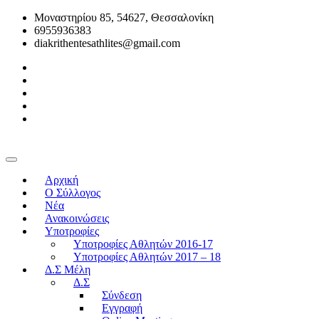
Μοναστηρίου 85, 54627, Θεσσαλονίκη
6955936383
diakrithentesathlites@gmail.com
Αρχική
O Σύλλογος
Νέα
Ανακοινώσεις
Υποτροφίες
Υποτροφίες Αθλητών 2016-17
Υποτροφίες Αθλητών 2017 – 18
Δ.Σ Μέλη
Δ.Σ
Σύνδεση
Εγγραφή