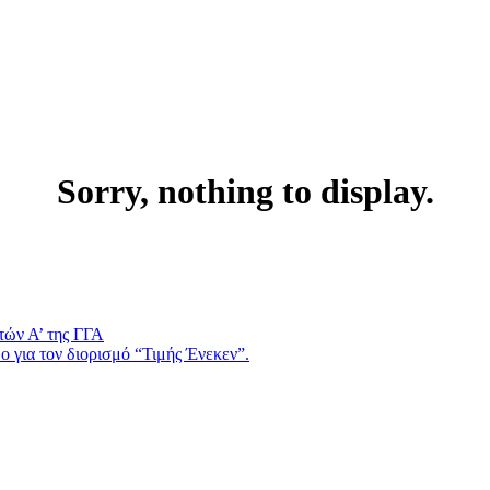
Sorry, nothing to display.
τών Α’ της ΓΓΑ
 για τον διορισμό “Τιμής Ένεκεν”.