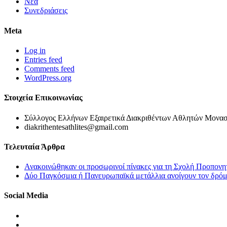
Νέα
Συνεδριάσεις
Meta
Log in
Entries feed
Comments feed
WordPress.org
Στοιχεία Επικοινωνίας
Σύλλογος Ελλήνων Εξαιρετικά Διακριθέντων Αθλητών Μονασ
diakrithentesathlites@gmail.com
Τελευταία Άρθρα
Ανακοινώθηκαν οι προσωρινοί πίνακες για τη Σχολή Προπονη
Δύο Παγκόσμια ή Πανευρωπαϊκά μετάλλια ανοίγουν τον δρόμο
Social Media