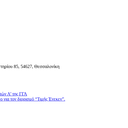
τηρίου 85, 54627, Θεσσαλονίκη
τών Α’ της ΓΓΑ
 για τον διορισμό “Τιμής Ένεκεν”.