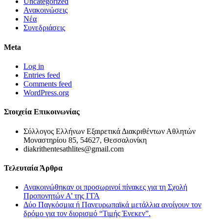
Uncategorized
Ανακοινώσεις
Νέα
Συνεδριάσεις
Meta
Log in
Entries feed
Comments feed
WordPress.org
Στοιχεία Επικοινωνίας
Σύλλογος Ελλήνων Εξαιρετικά Διακριθέντων Αθλητών
Μοναστηρίου 85, 54627, Θεσσαλονίκη
diakrithentesathlites@gmail.com
Τελευταία Άρθρα
Ανακοινώθηκαν οι προσωρινοί πίνακες για τη Σχολή
Προπονητών Α’ της ΓΓΑ
Δύο Παγκόσμια ή Πανευρωπαϊκά μετάλλια ανοίγουν τον
δρόμο για τον διορισμό “Τιμής Ένεκεν”.