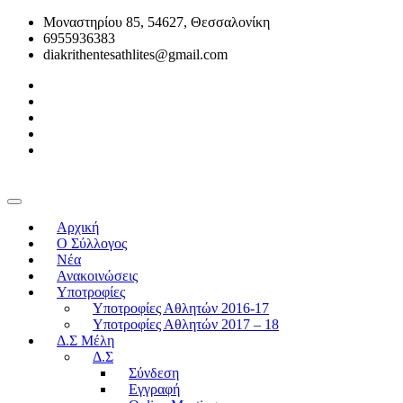
Μοναστηρίου 85, 54627, Θεσσαλονίκη
6955936383
diakrithentesathlites@gmail.com
Αρχική
O Σύλλογος
Νέα
Ανακοινώσεις
Υποτροφίες
Υποτροφίες Αθλητών 2016-17
Υποτροφίες Αθλητών 2017 – 18
Δ.Σ Μέλη
Δ.Σ
Σύνδεση
Εγγραφή