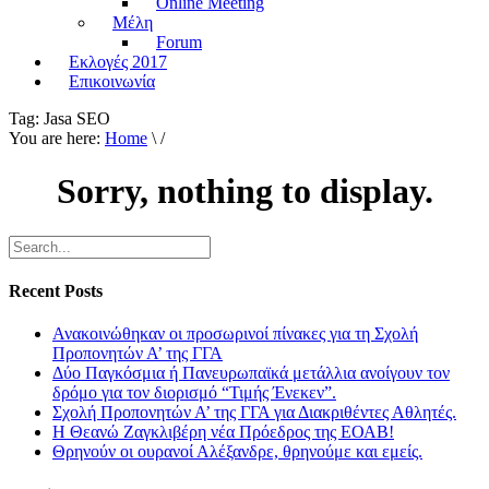
Online Meeting
Μέλη
Forum
Εκλογές 2017
Επικοινωνία
Tag:
Jasa SEO
You are here:
Home
\ /
Sorry, nothing to display.
Recent Posts
Ανακοινώθηκαν οι προσωρινοί πίνακες για τη Σχολή
Προπονητών Α’ της ΓΓΑ
Δύο Παγκόσμια ή Πανευρωπαϊκά μετάλλια ανοίγουν τον
δρόμο για τον διορισμό “Τιμής Ένεκεν”.
Σχολή Προπονητών Α’ της ΓΓΑ για Διακριθέντες Αθλητές.
Η Θεανώ Ζαγκλιβέρη νέα Πρόεδρος της ΕΟΑΒ!
Θρηνούν οι ουρανοί Αλέξανδρε, θρηνούμε και εμείς.