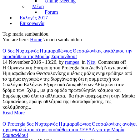
Online Meeting
Μέλη
Forum
Εκλογές 2017
Επικοινωνία
Tag:
maria sambanidou
You are here:
Home
\ maria sambanidou
Ο 5ος Νυχτερινός Ημιμαραθώνιος Θεσσαλονίκης αγκάλιασε την
προσπάθεια της Μαρίας Σαμπανίδου!
14 November 2016 - 13:26, by
rampea
, in
Νέα
,
Comments off
Η Οργανωτική Επιτροπή του Protergia 5ου Διεθνή Νυχτερινού
Ημιμαραθωνίου Θεσσαλονίκης αμέσως μόλις ενημερώθηκε από
το τμήμα εγγραφών της διοργάνωσης ότι η συμμετοχή του
Συλλόγου Ελλήνων Εξαιρετικά Διακριθέντων Αθλητών στον
δρόμο των 5χλμ., με μια ομάδα πρωταθλητών κόσμου και
Ευρώπης από όλα τα αθλήματα, θα ήταν αφιερωμένη στην Μαρία
Σαμπανίδου, πρώην αθλήτρια της υδατοσφαίρισης, της
κολύμβησης...
Read More
O Protergia 5ος Νυχτερινός Ημιμαραθώνιος Θεσσαλονίκης ανοίγει
την αγκαλιά του στην προσπάθεια του ΣΕΕΔΑ για την Μαρία
Σαμπανίδου!