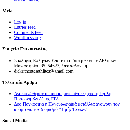
Meta
Log in
Entries feed
Comments feed
WordPress.org
Στοιχεία Επικοινωνίας
Σύλλογος Ελλήνων Εξαιρετικά Διακριθέντων Αθλητών
Μοναστηρίου 85, 54627, Θεσσαλονίκη
diakrithentesathlites@gmail.com
Τελευταία Άρθρα
Ανακοινώθηκαν οι προσωρινοί πίνακες για τη Σχολή
Προπονητών Α’ της ΓΓΑ
Δύο Παγκόσμια ή Πανευρωπαϊκά μετάλλια ανοίγουν τον
δρόμο για τον διορισμό “Τιμής Ένεκεν”.
Social Media