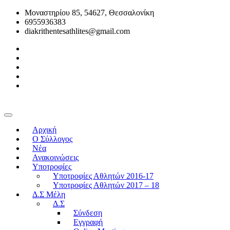
Μοναστηρίου 85, 54627, Θεσσαλονίκη
6955936383
diakrithentesathlites@gmail.com
Αρχική
O Σύλλογος
Νέα
Ανακοινώσεις
Υποτροφίες
Υποτροφίες Αθλητών 2016-17
Υποτροφίες Αθλητών 2017 – 18
Δ.Σ Μέλη
Δ.Σ
Σύνδεση
Εγγραφή