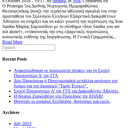
6 October 2016 - 19:17, by
rampea
, in
Νέα
,
Comments off
Ο Protergia 5ος Διεθνής Νυχτερινός Ημιμαραθώνιος
Θεσσαλονίκης άνοιξε την τεράστια αθλητική αγκαλιά του στην
προσπάθεια του Συλλόγου Ελλήνων Εξαιρετικά Διακριθέντων
Αθλητών να στηρίξει και να κάνει γνωστή την περίπτωση της Iron
Samba Μαρίας Σαμπανίδου με το σύνθημα «Iron Samba you are
not alone!», εντάσσοντάς την στις εξαιρετικές περιπτώσεις
κοινωνικής ευθύνης της διοργάνωσης. Η Γενική Γραμματέας...
Read More
Recent Posts
Ανακοινώθηκαν οι προσωρινοί πίνακες για τη Σχολή
Προπονητών Α’ της ΓΓΑ
Δύο Παγκόσμια ή Πανευρωπαϊκά μετάλλια ανοίγουν τον
δρόμο για τον διορισμό “Τιμής Ένεκεν”.
Σχολή Προπονητών Α’ της ΓΓΑ για Διακριθέντες Αθλητές.
Η Θεανώ Ζαγκλιβέρη νέα Πρόεδρος της ΕΟΑΒ!
Θρηνούν οι ουρανοί Αλέξανδρε, θρηνούμε και εμείς.
Archives
July 2023