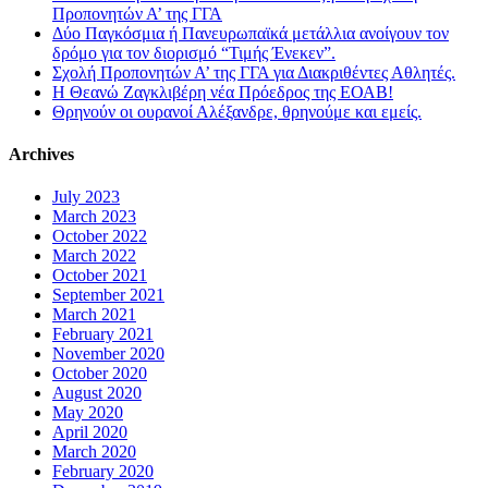
Προπονητών Α’ της ΓΓΑ
Δύο Παγκόσμια ή Πανευρωπαϊκά μετάλλια ανοίγουν τον
δρόμο για τον διορισμό “Τιμής Ένεκεν”.
Σχολή Προπονητών Α’ της ΓΓΑ για Διακριθέντες Αθλητές.
Η Θεανώ Ζαγκλιβέρη νέα Πρόεδρος της ΕΟΑΒ!
Θρηνούν οι ουρανοί Αλέξανδρε, θρηνούμε και εμείς.
Archives
July 2023
March 2023
October 2022
March 2022
October 2021
September 2021
March 2021
February 2021
November 2020
October 2020
August 2020
May 2020
April 2020
March 2020
February 2020