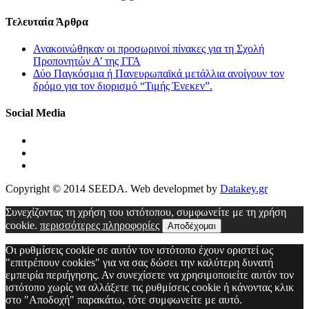
Τελευταία Άρθρα
Ανακοινώθηκαν οι προσωρινοί πίνακες για τη Σχολή
Προπονητών Α’ της ΓΓΑ
Δύο Παγκόσμια ή Πανευρωπαϊκά μετάλλια ανοίγουν τον
δρόμο για τον διορισμό “Τιμής Ένεκεν”.
Social Media
Copyright © 2014 SEEDA. Web developmet by
Datakey.gr
Συνεχίζοντας τη χρήση του ιστότοπου, συμφωνείτε με τη χρήση
cookie.
περισσότερες πληροφορίες
Αποδέχομαι
Οι ρυθμίσεις cookie σε αυτόν τον ιστότοπο έχουν οριστεί ως
"επιτρέπουν cookies" για να σας δώσει την καλύτερη δυνατή
εμπειρία περιήγησης. Αν συνεχίσετε να χρησιμοποιείτε αυτόν τον
ιστότοπο χωρίς να αλλάξετε τις ρυθμίσεις cookie ή κάνοντας κλικ
στο "Αποδοχή" παρακάτω, τότε συμφωνείτε με αυτό.