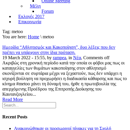
Online Meeting
Μέλη
Forum
Εκλογές 2017
Επικοινωνία
Tag:
metoo
You are here:
Home
\ metoo
Ημερίδα “Αθλητισμός και Κακοποίηση”, δυο λέξεις που δεν
πρέπει να υπάρχουν στην ίδια πρόταση.
19 March 2022 - 15:55, by
rampea
, in
Νέα
,
Comments off
Ακριβώς στη χρονική περίοδο κατά την οποία οι φόβοι μας πως οι
καταγγελίες των θυμάτων κακοποίησης στον αθλητισμό
σκονίζονται σε συρτάρια μέχρι να ξεχαστούν, πως δεν υπάρχει η
ισχυρή βούληση να προχωρήσει η διαδικασία κάθαρσης και πως το
κίνημα #metoo χάνει τη δύναμή του, ήρθε η πρωτοβουλία της
απερχόμενης Προέδρου της Επιτροπής Διοίκησης του
Καυτανζογλείου...
Read More
Recent Posts
Ανακοινώθηκαν οι προσωρινοί πίνακες για τη Σχολή