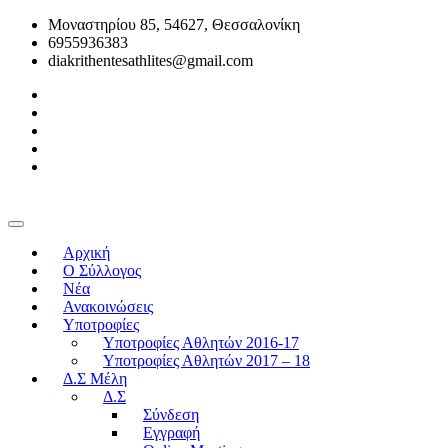
Μοναστηρίου 85, 54627, Θεσσαλονίκη
6955936383
diakrithentesathlites@gmail.com
Αρχική
O Σύλλογος
Νέα
Ανακοινώσεις
Υποτροφίες
Υποτροφίες Αθλητών 2016-17
Υποτροφίες Αθλητών 2017 – 18
Δ.Σ Μέλη
Δ.Σ
Σύνδεση
Εγγραφή