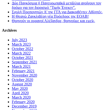
Δύο Παγκόσμια ή Πανευρωπαϊκά μετάλλια ανοίγουν τον
δρόμο για τον διορισμό “Τιμής Ένεκεν”.
Σχολή Προπονητών Α’ της ΓΓΑ για Διακριθέντες Αθλητές.
Η Θεανώ Ζαγκλιβέρη νέα Πρόεδρος της ΕΟΑΒ!
Θρηνούν οι ουρανοί Αλέξανδρε, θρηνούμε και εμείς.
Archives
July 2023
March 2023
October 2022
March 2022
October 2021
September 2021
March 2021
February 2021
November 2020
October 2020
August 2020
May 2020
April 2020
March 2020
February 2020
December 2019