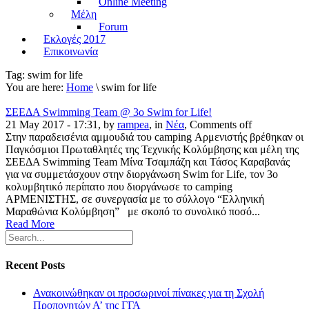
Online Meeting
Μέλη
Forum
Εκλογές 2017
Επικοινωνία
Tag:
swim for life
You are here:
Home
\ swim for life
ΣΕΕΔΑ Swimming Team @ 3ο Swim for Life!
21 May 2017 - 17:31, by
rampea
, in
Νέα
,
Comments off
Στην παραδεισένια αμμουδιά του camping Αρμενιστής βρέθηκαν οι
Παγκόσμιοι Πρωταθλητές της Τεχνικής Κολύμβησης και μέλη της
ΣΕΕΔΑ Swimming Team Μίνα Τσαμπάζη και Τάσος Καραβανάς
για να συμμετάσχουν στην διοργάνωση Swim for Life, τον 3ο
κολυμβητικό περίπατο που διοργάνωσε το camping
ΑΡΜΕΝΙΣΤΗΣ, σε συνεργασία με τo σύλλογο “Ελληνική
Μαραθώνια Κολύμβηση” με σκοπό το συνολικό ποσό...
Read More
Recent Posts
Ανακοινώθηκαν οι προσωρινοί πίνακες για τη Σχολή
Προπονητών Α’ της ΓΓΑ