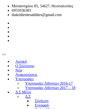
Μοναστηρίου 85, 54627, Θεσσαλονίκη
6955936383
diakrithentesathlites@gmail.com
Αρχική
O Σύλλογος
Νέα
Ανακοινώσεις
Υποτροφίες
Υποτροφίες Αθλητών 2016-17
Υποτροφίες Αθλητών 2017 – 18
Δ.Σ Μέλη
Δ.Σ
Σύνδεση
Εγγραφή