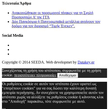
Τελευταία Άρθρα
Ανακοινώθηκαν οι προσωρινοί πίνακες για τη Σχολή
Προπονητών Α’ της ΓΓΑ
Δύο Παγκόσμια ή Πανευρωπαϊκά μετάλλια ανοίγουν τον
δρόμο για τον διορισμό “Τιμής Ένεκεν”.
Social Media
Copyright © 2014 SEEDA. Web developmet by
Datakey.gr
Συνεχίζοντας τη χρήση του ιστότοπου, συμφωνείτε με τη χρήση
cookie.
περισσότερες πληροφορίες
Αποδέχομαι
Οι ρυθμίσεις cookie σε αυτόν τον ιστότοπο έχουν οριστεί ως
"επιτρέπουν cookies" για να σας δώσει την καλύτερη δυνατή
εμπειρία περιήγησης. Αν συνεχίσετε να χρησιμοποιείτε αυτόν τον
ιστότοπο χωρίς να αλλάξετε τις ρυθμίσεις cookie ή κάνοντας κλικ
στο "Αποδοχή" παρακάτω, τότε συμφωνείτε με αυτό.