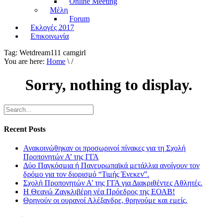
Online Meeting
Μέλη
Forum
Εκλογές 2017
Επικοινωνία
Tag:
Wetdream111 camgirl
You are here:
Home
\ /
Sorry, nothing to display.
Recent Posts
Ανακοινώθηκαν οι προσωρινοί πίνακες για τη Σχολή
Προπονητών Α’ της ΓΓΑ
Δύο Παγκόσμια ή Πανευρωπαϊκά μετάλλια ανοίγουν τον
δρόμο για τον διορισμό “Τιμής Ένεκεν”.
Σχολή Προπονητών Α’ της ΓΓΑ για Διακριθέντες Αθλητές.
Η Θεανώ Ζαγκλιβέρη νέα Πρόεδρος της ΕΟΑΒ!
Θρηνούν οι ουρανοί Αλέξανδρε, θρηνούμε και εμείς.