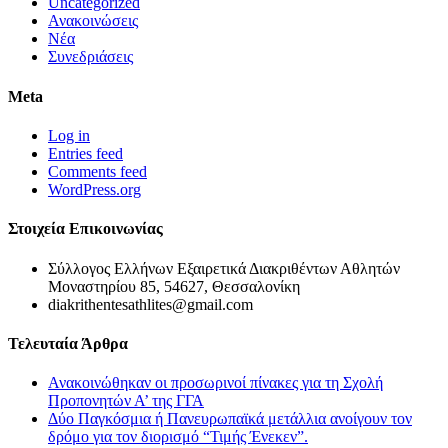
Uncategorized
Ανακοινώσεις
Νέα
Συνεδριάσεις
Meta
Log in
Entries feed
Comments feed
WordPress.org
Στοιχεία Επικοινωνίας
Σύλλογος Ελλήνων Εξαιρετικά Διακριθέντων Αθλητών
Μοναστηρίου 85, 54627, Θεσσαλονίκη
diakrithentesathlites@gmail.com
Τελευταία Άρθρα
Ανακοινώθηκαν οι προσωρινοί πίνακες για τη Σχολή
Προπονητών Α’ της ΓΓΑ
Δύο Παγκόσμια ή Πανευρωπαϊκά μετάλλια ανοίγουν τον
δρόμο για τον διορισμό “Τιμής Ένεκεν”.