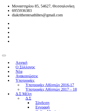
Μοναστηρίου 85, 54627, Θεσσαλονίκη
6955936383
diakrithentesathlites@gmail.com
Αρχική
O Σύλλογος
Νέα
Ανακοινώσεις
Υποτροφίες
Υποτροφίες Αθλητών 2016-17
Υποτροφίες Αθλητών 2017 – 18
Δ.Σ Μέλη
Δ.Σ
Σύνδεση
Εγγραφή